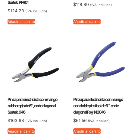
Surtek, PFR01
$
118.80
(IVA Incluido)
$
124.20
(IVA Incluido)
Añadir al carrito
Añadir al carrito
Pinza para electricista con mango
Pinza para electricista con mango
rubber grip de 6″, corte diagonal
con doble plastisol de 6″, corte
Surtek, 946
diagonal Foy, 142046
$
103.68
$
61.56
(IVA Incluido)
(IVA Incluido)
Añadir al carrito
Añadir al carrito