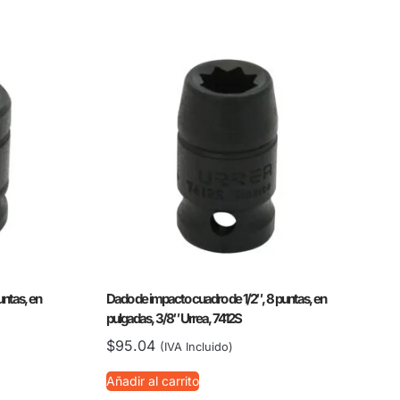
untas, en
Dado de impacto cuadro de 1/2″, 8 puntas, en
pulgadas, 3/8″ Urrea, 7412S
$
95.04
(IVA Incluido)
Añadir al carrito