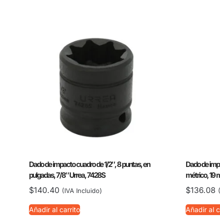
Dado de impacto cuadro de 1/2″, 8 puntas, en
Dado de impa
pulgadas, 7/8″ Urrea, 7428S
métrico, 19
$
140.40
$
136.08
(IVA Incluido)
Añadir al carrito
Añadir al c