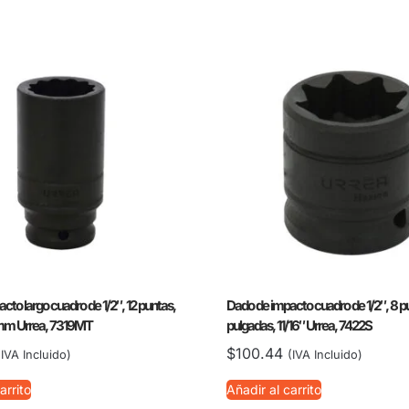
cto largo cuadro de 1/2″, 12 puntas,
Dado de impacto cuadro de 1/2″, 8 p
 mm Urrea, 7319MT
pulgadas, 11/16″ Urrea, 7422S
$
100.44
(IVA Incluido)
(IVA Incluido)
arrito
Añadir al carrito