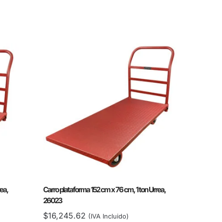
ea,
Carro plataforma 152 cm x 76 cm, 1 ton Urrea,
26023
$
16,245.62
(IVA Incluido)