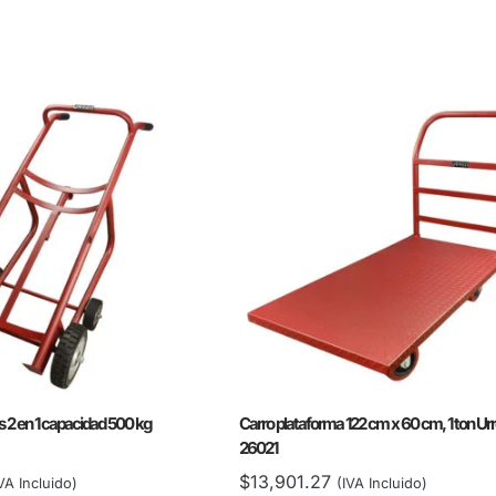
 2 en 1 capacidad 500 kg
Carro plataforma 122 cm x 60 cm, 1 ton Urr
26021
$
13,901.27
VA Incluido)
(IVA Incluido)