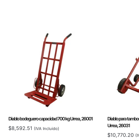
Diablo bodeguero capacidad 700 kg Urrea, 26001
Diablo para tambos
Urrea, 26031
$
8,592.51
(IVA Incluido)
$
10,770.20
(I