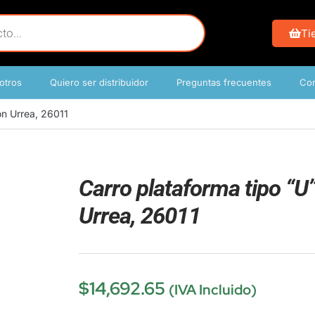
Ti
otros
Quiero ser distribuidor
Preguntas frecuentes
Con
on Urrea, 26011
Carro plataforma tipo “U
Urrea, 26011
$
14,692.65
(IVA Incluido)