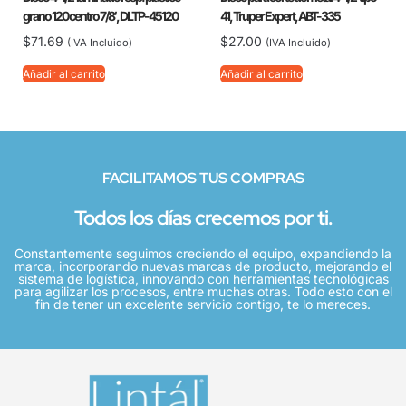
grano 120 centro 7/8′, DLTP-45120
41, Truper Expert, ABT-335
$
71.69
$
27.00
(IVA Incluido)
(IVA Incluido)
Añadir al carrito
Añadir al carrito
FACILITAMOS TUS COMPRAS
Todos los días crecemos por ti.
Constantemente seguimos creciendo el equipo, expandiendo la
marca, incorporando nuevas marcas de producto, mejorando el
sistema de logística, innovando con herramientas tecnológicas
para agilizar los procesos, entre muchas otras. Todo esto con el
fin de tener un excelente servicio contigo, te lo mereces.