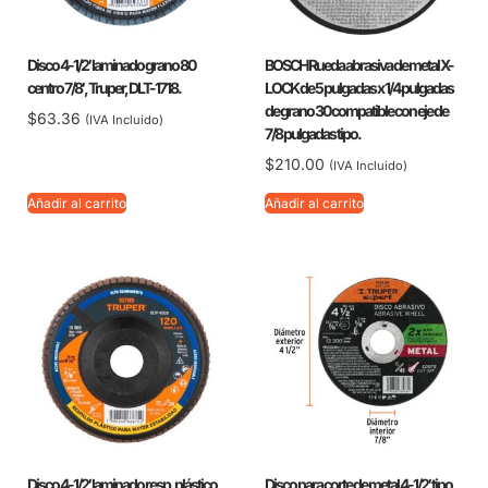
Disco 4-1/2′ laminado grano 80
BOSCH Rueda abrasiva de metal X-
centro 7/8′, Truper, DLT-1718.
LOCK de 5 pulgadas x 1/4 pulgadas
de grano 30 compatible con eje de
$
63.36
(IVA Incluido)
7/8 pulgadas tipo.
$
210.00
(IVA Incluido)
Añadir al carrito
Añadir al carrito
Disco 4-1/2′ laminado resp. plástico
Disco para corte de metal 4-1/2′ tipo