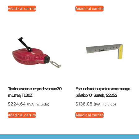
Añadir al carrito
Añadir al carrito
Tiralíneas con cuerpo de zamac 30
Escuadra de carpintero con mango
m Urrea, TL30Z
plástico 10″ Surtek, 122252
$
224.64
$
136.08
(IVA Incluido)
(IVA Incluido)
Añadir al carrito
Añadir al carrito