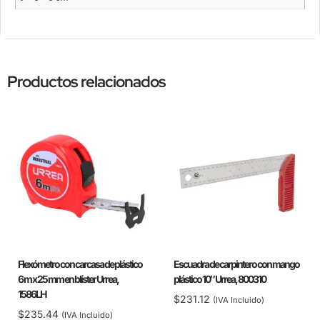
Productos relacionados
Flexómetro con carcasa de plástico
Escuadra de carpintero con mango
6 m x 25 mm en blíster Urrea,
plástico 10″ Urrea, 800310
1586LH
$
231.12
(IVA Incluido)
$
235.44
(IVA Incluido)