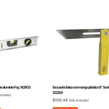
de aluminio Foy, 142603
Escuadra falsa con mango plástico 8″ Surt
122264
ncluido)
$
100.44
(IVA Incluido)