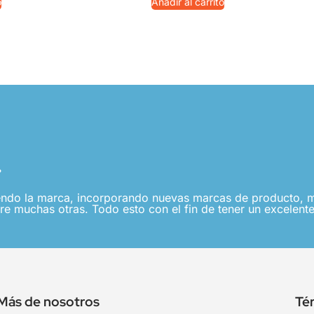
o
Añadir al carrito
.
ndo la marca, incorporando nuevas marcas de producto, me
re muchas otras. Todo esto con el fin de tener un excelente
Más de nosotros
Té