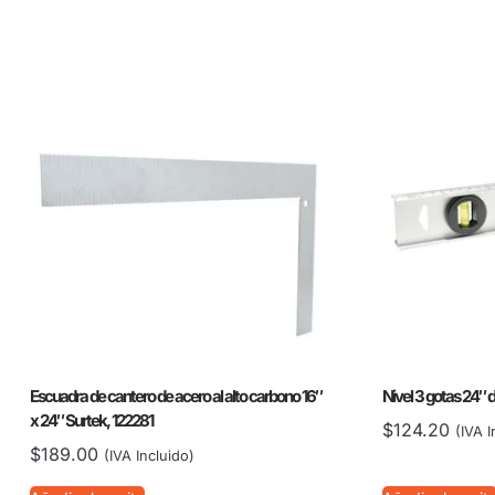
Escuadra de cantero de acero al alto carbono 16″
Nivel 3 gotas 24″ 
x 24″ Surtek, 122281
$
124.20
(IVA I
$
189.00
(IVA Incluido)