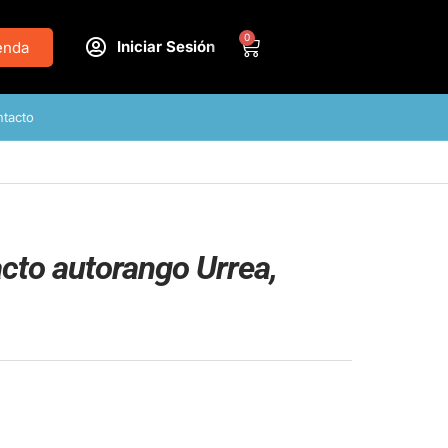
0
Iniciar Sesión
enda
tacto
cto autorango Urrea,