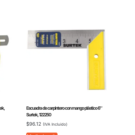
ek,
Escuadra de carpintero con mango plástico 6″
Surtek, 122250
$
96.12
(IVA Incluido)