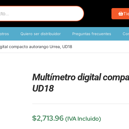
Ti
otros
Quiero ser distribuidor
Preguntas frecuentes
Con
igital compacto autorango Urrea, UD18
Multímetro digital compa
UD18
$
2,713.96
(IVA Incluido)