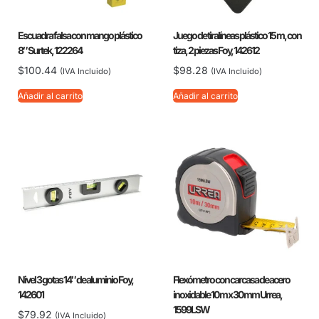
Escuadra falsa con mango plástico
Juego de tiralíneas plástico 15 m, con
8″ Surtek, 122264
tiza, 2 piezas Foy, 142612
$
100.44
$
98.28
(IVA Incluido)
(IVA Incluido)
Añadir al carrito
Añadir al carrito
Nivel 3 gotas 14″ de aluminio Foy,
Flexómetro con carcasa de acero
142601
inoxidable 10 m x 30 mm Urrea,
1599LSW
$
79.92
(IVA Incluido)