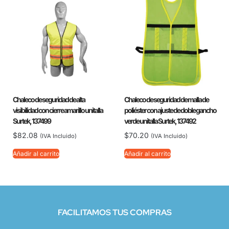
Chaleco de seguridad de alta
Chaleco de seguridad de malla de
visibilidad con cierre amarillo unitalla
poliéster con ajuste de doble gancho
Surtek, 137499
verde unitalla Surtek, 137492
$
82.08
$
70.20
(IVA Incluido)
(IVA Incluido)
Añadir al carrito
Añadir al carrito
FACILITAMOS TUS COMPRAS