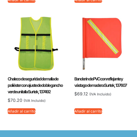
Chaleco de seguridad de malla de
Banderín de PVC con reflejante y
poliéster con ajuste de doble gancho
vástago de madera Surtek, 137607
verde unitalla Surtek, 137492
$
69.12
(IVA Incluido)
$
70.20
(IVA Incluido)
Añadir al carrito
Añadir al carrito