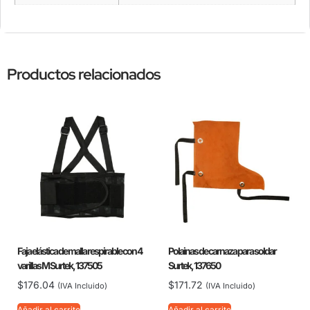
Productos relacionados
Faja elástica de malla respirable con 4
Polainas de carnaza para soldar
varillas M Surtek, 137505
Surtek, 137650
$
176.04
$
171.72
(IVA Incluido)
(IVA Incluido)
Añadir al carrito
Añadir al carrito