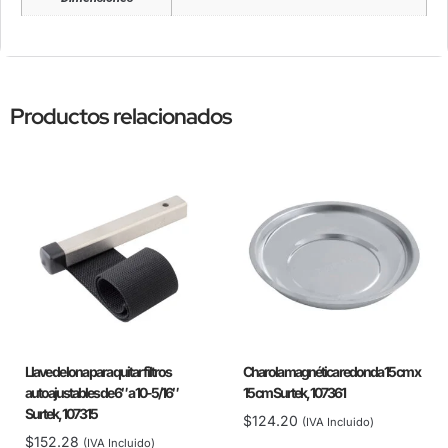
Productos relacionados
Llave de lona para quitar filtros
Charola magnética redonda 15 cm x
autoajustables de 6″ a 10-5/16″
15 cm Surtek, 107361
Surtek, 107315
$
124.20
(IVA Incluido)
$
152.28
(IVA Incluido)