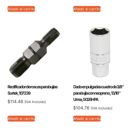
Añadir al carrito
Añadir al carrito
Rectificador de roscas para bujías
Dado en pulgadas cuadro de 3/8″
Surtek, 107239
para bujía con neopreno, 13/16″
Urrea, 5026HPA
$
114.48
(IVA Incluido)
$
104.76
(IVA Incluido)
Añadir al carrito
Añadir al carrito