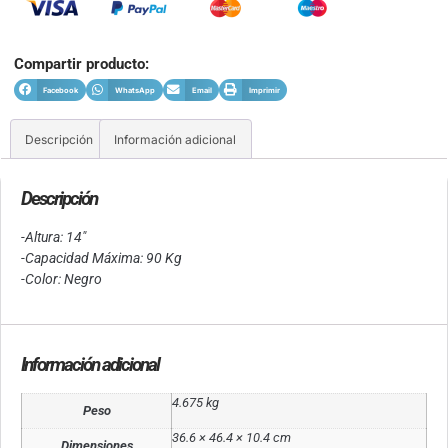
Compartir producto:
Facebook
WhatsApp
Email
Imprimir
Descripción
Información adicional
Descripción
-Altura: 14″
-Capacidad Máxima: 90 Kg
-Color: Negro
Información adicional
4.675 kg
Peso
36.6 × 46.4 × 10.4 cm
Dimensiones