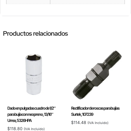
Productos relacionados
Dado en pulgadas cuadro de 1/2″
Rectificador de roscas para bujías
para bujía con neopreno, 13/16″
Surtek, 107239
Urrea, 5326HPA
$
114.48
(IVA Incluido)
$
118.80
(IVA Incluido)