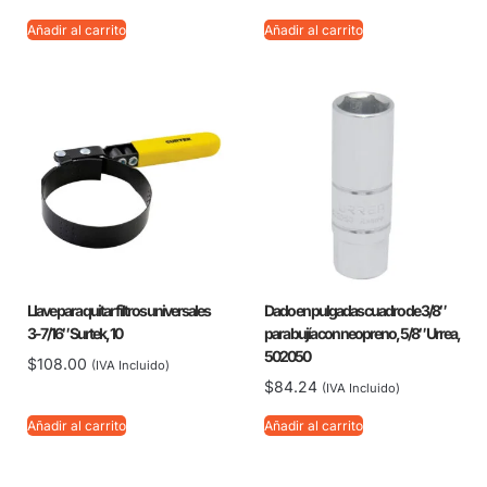
Añadir al carrito
Añadir al carrito
Llave para quitar filtros universales
Dado en pulgadas cuadro de 3/8″
3-7/16″ Surtek, 10
para bujía con neopreno, 5/8″ Urrea,
502050
$
108.00
(IVA Incluido)
$
84.24
(IVA Incluido)
Añadir al carrito
Añadir al carrito