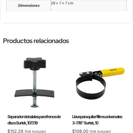
28 × 7 × 7 cm
Dimensiones
Productos relacionados
Separador de balatas para frenos de
Llave para quitar filtros universales
disco Surtek, 107219
3-7/16″ Surtek, 10
$
152.28
$
108.00
(IVA Incluido)
(IVA Incluido)