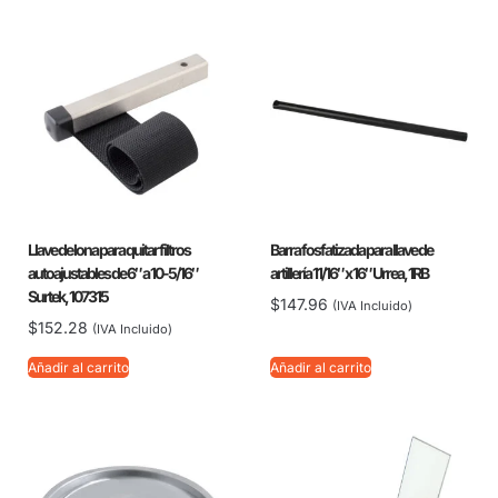
Llave de lona para quitar filtros
Barra fosfatizada para llave de
autoajustables de 6″ a 10-5/16″
artillería 11/16″ x 16″ Urrea, 1RB
Surtek, 107315
$
147.96
(IVA Incluido)
$
152.28
(IVA Incluido)
Añadir al carrito
Añadir al carrito