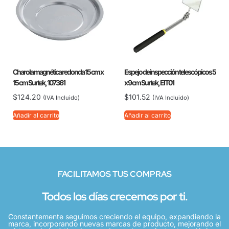
Charola magnética redonda 15 cm x
Espejo de inspección telescópicos 5
15 cm Surtek, 107361
x 9 cm Surtek, EIT01
$
124.20
$
101.52
(IVA Incluido)
(IVA Incluido)
Añadir al carrito
Añadir al carrito
FACILITAMOS TUS COMPRAS
Todos los días crecemos por ti.
Constantemente seguimos creciendo el equipo, expandiendo la
marca, incorporando nuevas marcas de producto, mejorando el