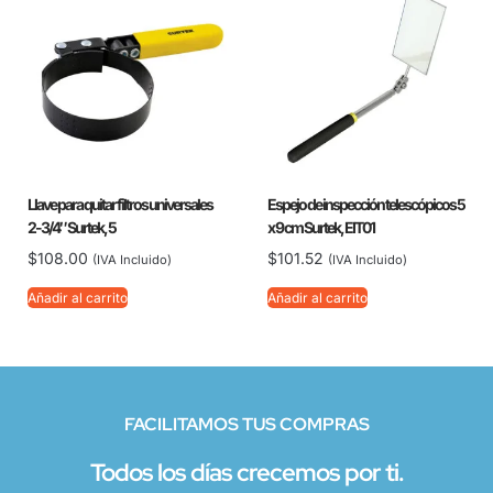
Llave para quitar filtros universales
Espejo de inspección telescópicos 5
2-3/4″ Surtek, 5
x 9 cm Surtek, EIT01
$
108.00
$
101.52
(IVA Incluido)
(IVA Incluido)
Añadir al carrito
Añadir al carrito
FACILITAMOS TUS COMPRAS
Todos los días crecemos por ti.