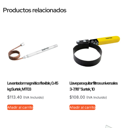
Productos relacionados
Levantador magnético flexible, 0.45
Llave para quitar filtros universales
kg Surtek, MT03
3-7/16″ Surtek, 10
$
113.40
$
108.00
(IVA Incluido)
(IVA Incluido)
Añadir al carrito
Añadir al carrito