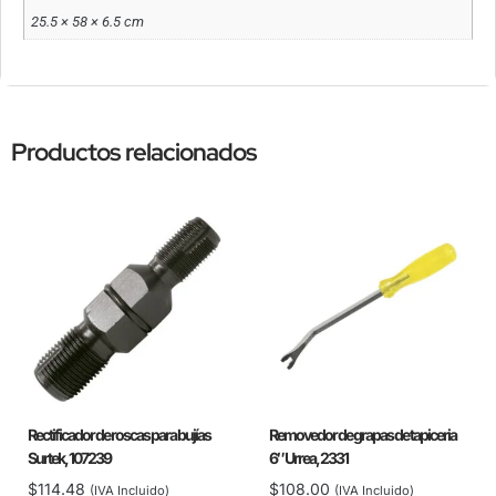
25.5 × 58 × 6.5 cm
Productos relacionados
Rectificador de roscas para bujías
Removedor de grapas de tapiceria
Surtek, 107239
6″ Urrea, 2331
$
114.48
$
108.00
(IVA Incluido)
(IVA Incluido)