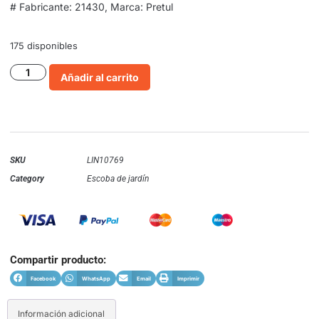
# Fabricante: 21430, Marca: Pretul
175 disponibles
Añadir al carrito
SKU
LIN10769
Category
Escoba de jardín
Compartir producto:
Facebook
WhatsApp
Email
Imprimir
Información adicional