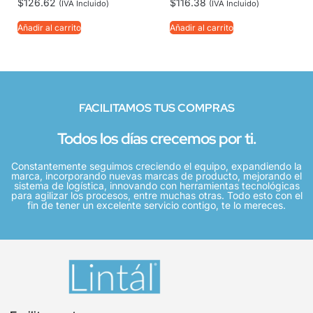
$
126.62
$
116.38
(IVA Incluido)
(IVA Incluido)
Añadir al carrito
Añadir al carrito
FACILITAMOS TUS COMPRAS
Todos los días crecemos por ti.
Constantemente seguimos creciendo el equipo, expandiendo la
marca, incorporando nuevas marcas de producto, mejorando el
sistema de logística, innovando con herramientas tecnológicas
para agilizar los procesos, entre muchas otras. Todo esto con el
fin de tener un excelente servicio contigo, te lo mereces.