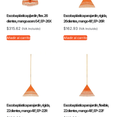
Escoba plástica p/jardín, flex. 26
Escoba plástica para jardín, rígida,
dientes, mango acero 54′, EP-26X
26 dientes, mango 48′, EP-26R
$
315.62
$
162.93
(IVA Incluido)
(IVA Incluido)
Añadir al carrito
Añadir al carrito
Escoba plástica para jardín, rígida,
Escoba plástica para jardín, flexible,
22 dientes, mango 48′, EP-22R
22 dientes, mango 48′, EP-22F