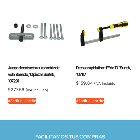
Juego de extractor automotriz de
Prensa rápida tipo “F” de 10″ Surtek,
volante recto, 10 piezas Surtek,
107117
107291
$
159.84
(IVA Incluido)
$
277.56
(IVA Incluido)
Añadir al carrito
Añadir al carrito
FACILITAMOS TUS COMPRAS