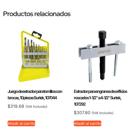
Productos relacionados
Juego de extractor para tornillos con
Extractor para engranes de orificios
brocas, 10 piezas Surtek, 107044
roscados 1-1/2″ a 4-1/2″ Surtek,
107292
$
319.68
(IVA Incluido)
$
307.80
(IVA Incluido)
Añadir al carrito
Añadir al carrito