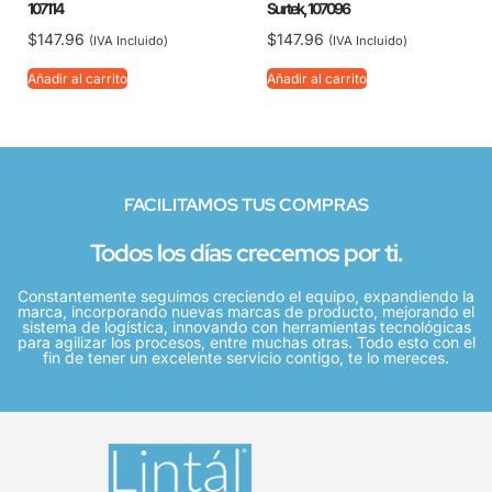
107114
Surtek, 107096
$
147.96
$
147.96
(IVA Incluido)
(IVA Incluido)
Añadir al carrito
Añadir al carrito
FACILITAMOS TUS COMPRAS
Todos los días crecemos por ti.
Constantemente seguimos creciendo el equipo, expandiendo la
marca, incorporando nuevas marcas de producto, mejorando el
sistema de logística, innovando con herramientas tecnológicas
para agilizar los procesos, entre muchas otras. Todo esto con el
fin de tener un excelente servicio contigo, te lo mereces.