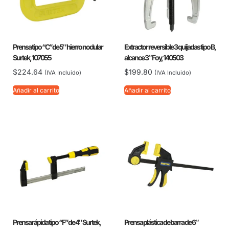
Prensa tipo “C” de 5″ hierro nodular
Extractor reversible 3 quijadas tipo B,
Surtek, 107055
alcance 3″ Foy, 140503
$
224.64
$
199.80
(IVA Incluido)
(IVA Incluido)
Añadir al carrito
Añadir al carrito
Prensa rápida tipo “F” de 4″ Surtek,
Prensa plástica de barra de 6″