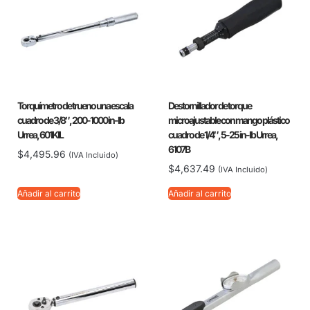
Torquímetro de trueno una escala
Destornillador de torque
cuadro de 3/8″, 200-1000 in-lb
microajustable con mango plástico
Urrea, 601KIL
cuadro de 1/4″, 5-25 in-lb Urrea,
6107B
$
4,495.96
(IVA Incluido)
$
4,637.49
(IVA Incluido)
Añadir al carrito
Añadir al carrito