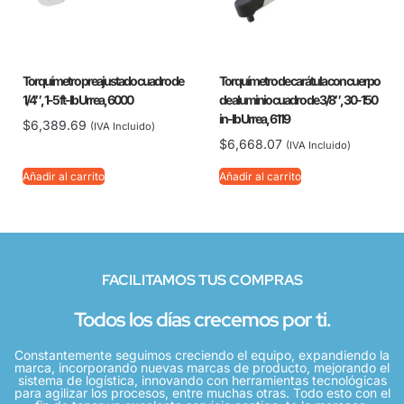
Torquímetro preajustado cuadro de
Torquímetro de carátula con cuerpo
1/4″, 1-5 ft-lb Urrea, 6000
de aluminio cuadro de 3/8″, 30-150
in-lb Urrea, 6119
$
6,389.69
(IVA Incluido)
$
6,668.07
(IVA Incluido)
Añadir al carrito
Añadir al carrito
FACILITAMOS TUS COMPRAS
Todos los días crecemos por ti.
Constantemente seguimos creciendo el equipo, expandiendo la
marca, incorporando nuevas marcas de producto, mejorando el
sistema de logística, innovando con herramientas tecnológicas
para agilizar los procesos, entre muchas otras. Todo esto con el