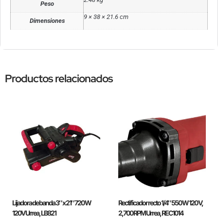
Peso
9 × 38 × 21.6 cm
Dimensiones
Productos relacionados
Lijadora de banda 3″ x 21″ 720 W
Rectificador recto 1/4″ 550 W 120 V,
120V Urrea, LB821
2,700 RPM Urrea, REC1014