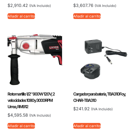
$
2,910.42
$
3,607.76
(IVA Incluido)
(IVA Incluido)
Añadir al carrito
Añadir al carrito
Rotomartillo 1/2″ 900 W 120 V, 2
Cargador para batería, TBA310 Foy,
velocidades 1080 y 3000 RPM
CHAR-TBA310
Urrea, RM912
$
241.92
(IVA Incluido)
$
4,595.58
(IVA Incluido)
Añadir al carrito
Añadir al carrito