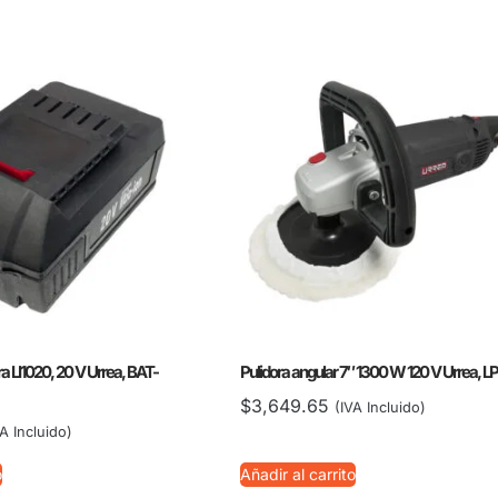
ara LI1020, 20 V Urrea, BAT-
Pulidora angular 7″ 1300 W 120 V Urrea, 
$
3,649.65
(IVA Incluido)
VA Incluido)
o
Añadir al carrito