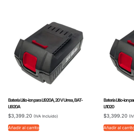
Batería Litio-ion para LI920A, 20 V Urrea, BAT-
Batería Litio-ion p
LI920A
LI1020
$
3,399.20
$
3,399.20
(IVA Incluido)
(I
Añadir al carrito
Añadir al carrit