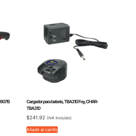
LP807B
Cargador para batería, TBA310 Foy, CHAR-
TBA310
$
241.92
(IVA Incluido)
Añadir al carrito