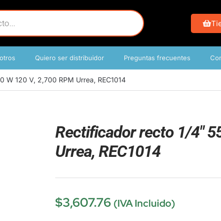
Ti
otros
Quiero ser distribuidor
Preguntas frecuentes
Con
550 W 120 V, 2,700 RPM Urrea, REC1014
Rectificador recto 1/4″ 
Urrea, REC1014
$
3,607.76
(IVA Incluido)