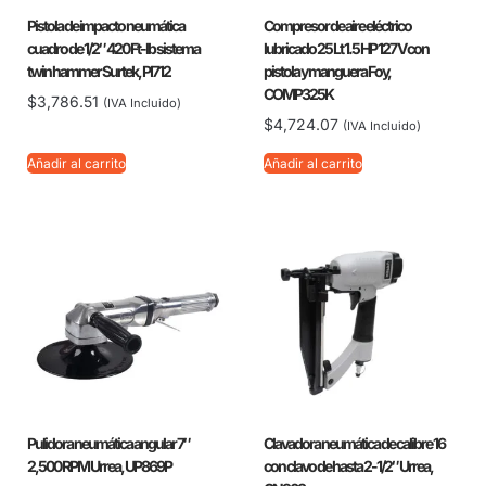
Pistola de impacto neumática
Compresor de aire eléctrico
cuadro de 1/2″ 420 Ft-lb sistema
lubricado 25 Lt 1.5 HP 127 V con
twin hammer Surtek, PI712
pistola y manguera Foy,
COMP325K
$
3,786.51
(IVA Incluido)
$
4,724.07
(IVA Incluido)
Añadir al carrito
Añadir al carrito
Pulidora neumática angular 7″
Clavadora neumática de calibre 16
2,500 RPM Urrea, UP869P
con clavo de hasta 2-1/2″ Urrea,