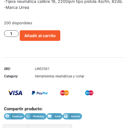
-Tijera neumática calibre 18, 2200ipm tipo pistola 4scfm, 82db.
-Marca Urrea
200 disponibles
Añadir al carrito
SKU
LIN53561
Category
Herramientas neumáticas y comp
Compartir producto:
Facebook
WhatsApp
Email
Imprimir