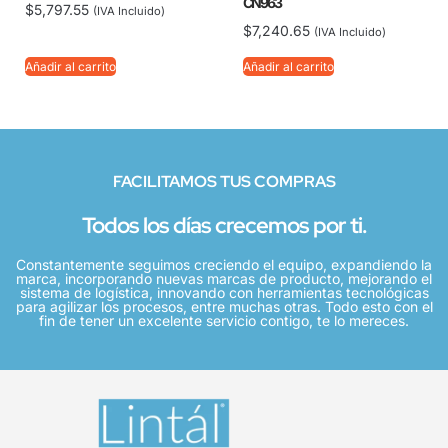
CN963
$
5,797.55
(IVA Incluido)
$
7,240.65
(IVA Incluido)
Añadir al carrito
Añadir al carrito
FACILITAMOS TUS COMPRAS
Todos los días crecemos por ti.
Constantemente seguimos creciendo el equipo, expandiendo la
marca, incorporando nuevas marcas de producto, mejorando el
sistema de logística, innovando con herramientas tecnológicas
para agilizar los procesos, entre muchas otras. Todo esto con el
fin de tener un excelente servicio contigo, te lo mereces.