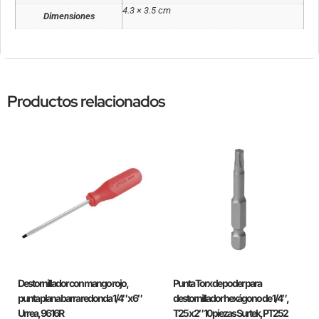
4.3 × 3.5 cm
Dimensiones
Productos relacionados
Destornillador con mango rojo,
Punta Torx de poder para
punta plana barra redonda 1/4″ x 6″
destornillador hexágono de 1/4″,
Urrea, 9616R
T25 x 2″ 10 piezas Surtek, PT252