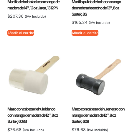
Martillo de bola black con mango de
Martillo pulido de bola con mango
madera de 14″, 12 oz Urrea, 1312PN
de madera de encino de 13″, 8 oz
Surtek, 8S
$
207.36
(IVA Incluido)
$
165.24
(IVA Incluido)
Añadir al carrito
Añadir al carrito
Mazo con cabeza de hule blanco
Mazo con cabeza de hule negro con
con mango de madera de 12″, 8 oz
mango de madera de 12″, 8 oz
Surtek, 608B
Surtek, 608
$
76.68
$
76.68
(IVA Incluido)
(IVA Incluido)