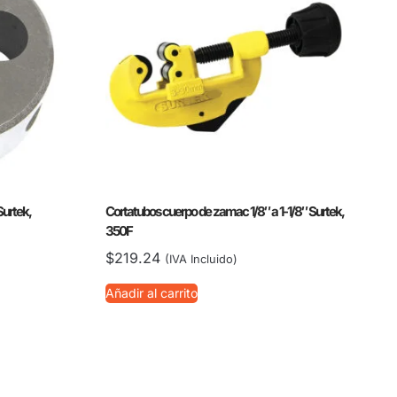
Surtek,
Cortatubos cuerpo de zamac 1/8″ a 1-1/8″ Surtek,
350F
$
219.24
(IVA Incluido)
Añadir al carrito