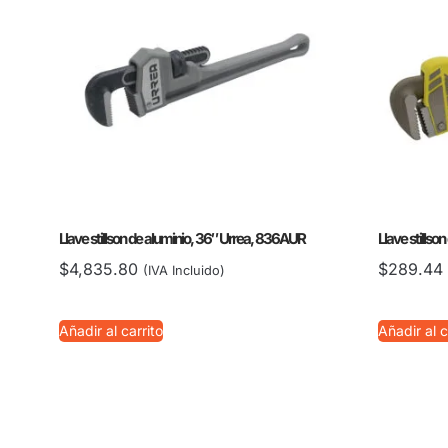
Llave stillson de aluminio, 36″ Urrea, 836AUR
Llave stillso
$
4,835.80
$
289.44
(IVA Incluido)
Añadir al carrito
Añadir al c