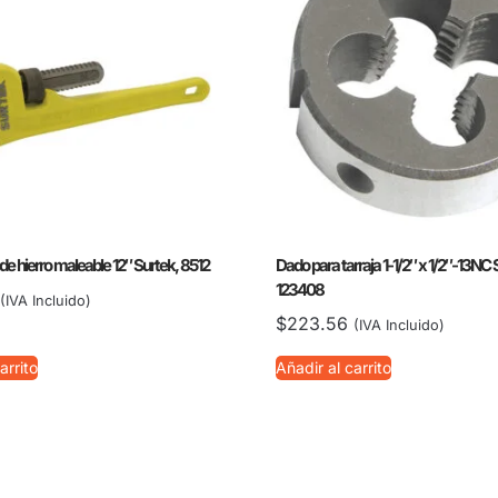
n de hierro maleable 12″ Surtek, 8512
Dado para tarraja 1-1/2″ x 1/2″-13NC 
123408
(IVA Incluido)
$
223.56
(IVA Incluido)
arrito
Añadir al carrito