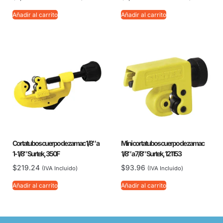
Añadir al carrito
Añadir al carrito
Cortatubos cuerpo de zamac 1/8″ a
Mini cortatubos cuerpo de zamac
1-1/8″ Surtek, 350F
1/8″ a 7/8″ Surtek, 121153
$
219.24
$
93.96
(IVA Incluido)
(IVA Incluido)
Añadir al carrito
Añadir al carrito