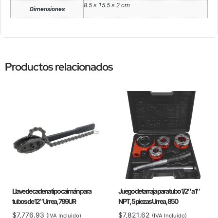
8.5 × 15.5 × 2 cm
Dimensiones
Productos relacionados
Llave de cadena tipo caimán para
Juego de tarraja para tubo 1/2″ a 1″
tubos de 12″ Urrea, 799UR
NPT, 5 piezas Urrea, 850
$
7,776.93
$
7,821.62
(IVA Incluido)
(IVA Incluido)