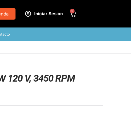
0
Iniciar Sesión
enda
tacto
 W 120 V, 3450 RPM