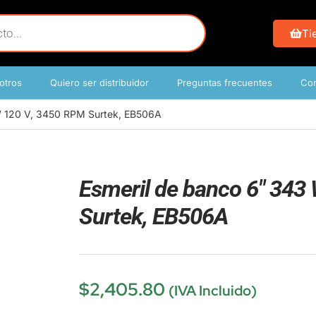
Ti
otros
Quiero ser distribuidor
Preguntas frecuentes
Con
W 120 V, 3450 RPM Surtek, EB506A
Esmeril de banco 6″ 343
Surtek, EB506A
$
2,405.80
(IVA Incluido)