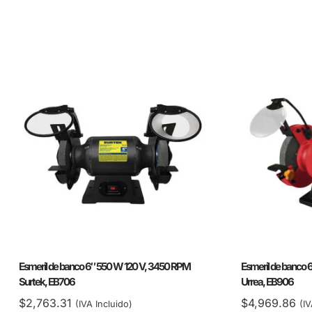
Esmeril de banco 6″ 550 W 120 V, 3450 RPM
Esmeril de banco 
Surtek, EB706
Urrea, EB906
$
2,763.31
$
4,969.86
(IVA Incluido)
(IV