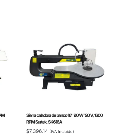
RPM
Sierra caladora de banco 16″ 90 W 120 V, 1600
RPM Surtek, SK616A
$
7,396.14
(IVA Incluido)