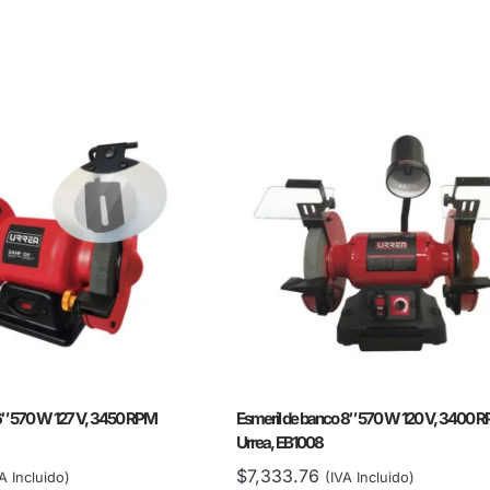
6″ 570 W 127 V, 3450 RPM
Esmeril de banco 8″ 570 W 120 V, 3400 
Urrea, EB1008
$
7,333.76
A Incluido)
(IVA Incluido)