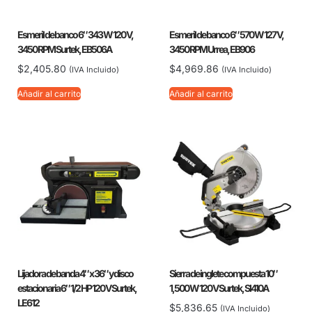
Esmeril de banco 6″ 343 W 120 V,
Esmeril de banco 6″ 570 W 127 V,
3450 RPM Surtek, EB506A
3450 RPM Urrea, EB906
$
2,405.80
$
4,969.86
(IVA Incluido)
(IVA Incluido)
Añadir al carrito
Añadir al carrito
Lijadora de banda 4″ x 36″ y disco
Sierra de inglete compuesta 10″
estacionaria 6″ 1/2 HP 120 V Surtek,
1,500 W 120 V Surtek, SI410A
LE612
$
5,836.65
(IVA Incluido)