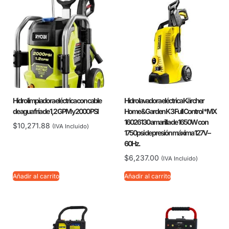
Hidrolimpiadora eléctrica con cable
Hidrolavadora eléctrica Kärcher
de agua fría de 1,2 GPM y 2000 PSI
Home & Garden K 3 Full Control *MX
16026130 amarilla de 1650W con
$
10,271.88
(IVA Incluido)
1750psi de presión máxima 127V –
60Hz.
$
6,237.00
(IVA Incluido)
Añadir al carrito
Añadir al carrito