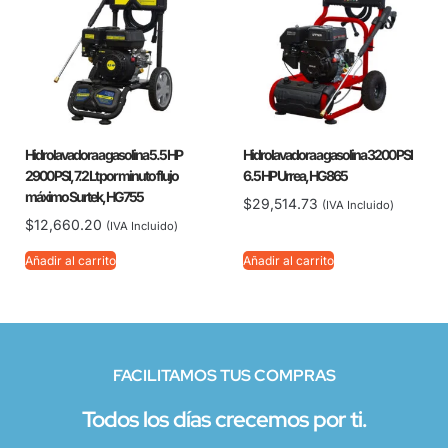
Hidrolavadora a gasolina 5.5 HP
Hidrolavadora a gasolina 3200 PSI
2900 PSI, 7.2 Lt por minuto flujo
6.5 HP Urrea, HG865
máximo Surtek, HG755
$
29,514.73
(IVA Incluido)
$
12,660.20
(IVA Incluido)
Añadir al carrito
Añadir al carrito
FACILITAMOS TUS COMPRAS
Todos los días crecemos por ti.