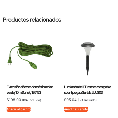
Productos relacionados
Extensión eléctrica doméstica color
Luminario de LED estaca recargable
verde, 10 m Surtek, 136153
solar tipo gala Surtek, LUJS03
$
108.00
$
95.04
(IVA Incluido)
(IVA Incluido)
Añadir al carrito
Añadir al carrito