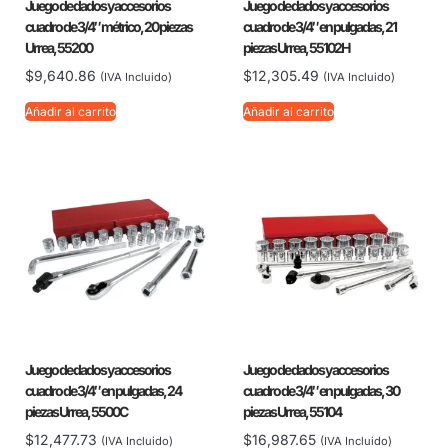
Juego de dados y accesorios
Juego de dados y accesorios
cuadro de 3/4″ métrico, 20 piezas
cuadro de 3/4″ en pulgadas, 21
Urrea, 55200
piezas Urrea, 55102H
$
9,640.86
$
12,305.49
(IVA Incluido)
(IVA Incluido)
Añadir al carrito
Añadir al carrito
Juego de dados y accesorios
Juego de dados y accesorios
cuadro de 3/4″ en pulgadas, 24
cuadro de 3/4″ en pulgadas, 30
piezas Urrea, 5500C
piezas Urrea, 55104
$
12,477.73
$
16,987.65
(IVA Incluido)
(IVA Incluido)