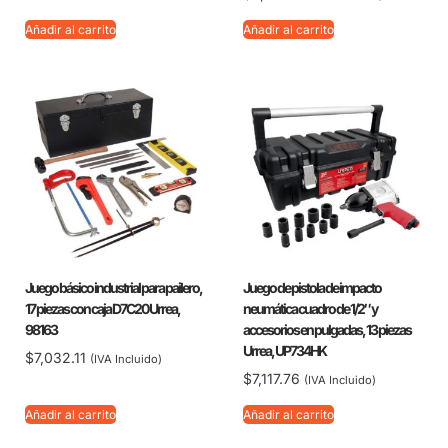
Añadir al carrito
Añadir al carrito
Juego básico industrial para pailero,
Juego de pistola de impacto
17 piezas con caja D7C20 Urrea,
neumática cuadro de 1/2″ y
98163
accesorios en pulgadas, 13 piezas
Urrea, UP734HK
$
7,032.11
(IVA Incluido)
$
7,117.76
(IVA Incluido)
Añadir al carrito
Añadir al carrito