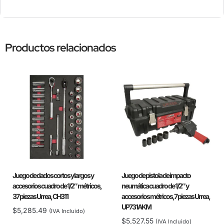
Productos relacionados
Juego de dados cortos y largos y
Juego de pistola de impacto
accesorios cuadro de 1/2″ métricos,
neumática cuadro de 1/2″ y
37 piezas Urrea, CH311
accesorios métricos,7 piezas Urrea,
UP731AKM
$
5,285.49
(IVA Incluido)
$
5,527.55
(IVA Incluido)