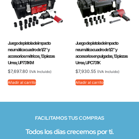
Juego de pistola de impacto
Juego de pistola de impacto
neumática cuadro de 1/2″ y
neumática cuadro de 1/2″ y
accesorios métricos, 13 piezas
accesorios en pulgadas, 13 piezas
Urrea, UP731KM
Urrea, UPC731K
$
7,697.80
$
7,930.55
(IVA Incluido)
(IVA Incluido)
Añadir al carrito
Añadir al carrito
FACILITAMOS TUS COMPRAS
Todos los días crecemos por ti.