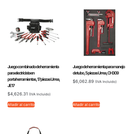
Juego combinado de herramienta
Juego de herramienta para manejo
para electricista en
de tubo, 5 piezas Urrea, CH309
portaherramientas, 17 piezas Urrea,
$
6,062.89
(IVA Incluido)
JE17
$
4,626.31
(IVA Incluido)
Añadir al carrito
Añadir al carrito