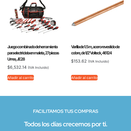
Juego combinado de herramienta
Varilla de 1.5 m, acero revestido de
para electricista en maleta, 27 piezas
cobre, de 1/2′ Volteck, 46124
Urrea, JE28
$
153.62
(IVA Incluido)
$
6,532.14
(IVA Incluido)
Añadir al carrito
Añadir al carrito
FACILITAMOS TUS COMPRAS
Todos los días crecemos por ti.