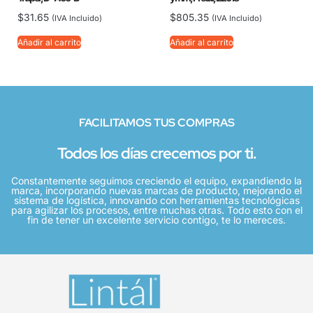
$
31.65
$
805.35
(IVA Incluido)
(IVA Incluido)
Añadir al carrito
Añadir al carrito
FACILITAMOS TUS COMPRAS
Todos los días crecemos por ti.
Constantemente seguimos creciendo el equipo, expandiendo la
marca, incorporando nuevas marcas de producto, mejorando el
sistema de logística, innovando con herramientas tecnológicas
para agilizar los procesos, entre muchas otras. Todo esto con el
fin de tener un excelente servicio contigo, te lo mereces.