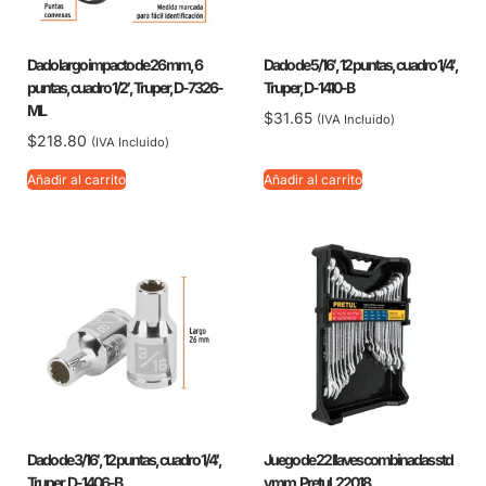
Dado largo impacto de 26 mm, 6
Dado de 5/16′, 12 puntas, cuadro 1/4′,
puntas, cuadro 1/2′, Truper, D-7326-
Truper, D-1410-B
ML
$
31.65
(IVA Incluido)
$
218.80
(IVA Incluido)
Añadir al carrito
Añadir al carrito
Dado de 3/16′, 12 puntas, cuadro 1/4′,
Juego de 22 llaves combinadas std
Truper, D-1406-B
y mm, Pretul, 22018