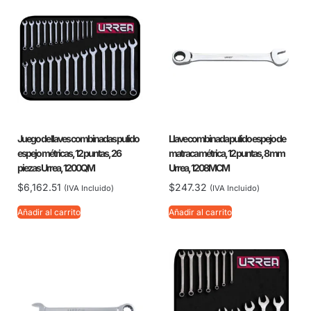
Juego de llaves combinadas pulido
Llave combinada pulido espejo de
espejo métricas, 12 puntas, 26
matraca métrica, 12 puntas, 8 mm
piezas Urrea, 1200QM
Urrea, 1208MCM
$
6,162.51
$
247.32
(IVA Incluido)
(IVA Incluido)
Añadir al carrito
Añadir al carrito