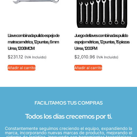
Llave combinada pulido espejo de
Juego de llaves combinadas pulido
matraca métrica, 12 puntas, 6 mm
espejo métricas, 12 puntas, 15 piezas
Urrea, 1206MCM
Urrea, 1200FM
$
231.12
$
2,010.96
(IVA Incluido)
(IVA Incluido)
Añadir al carrito
Añadir al carrito
FACILITAMOS TUS COMPRAS
Todos los días crecemos por ti.
Constantemente seguimos creciendo el equipo, expandiendo la
marca, incorporando nuevas marcas de producto, mejorando el
sistema de logística, innovando con herramientas tecnológicas