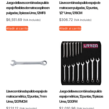
Juego de llaves combinadas pulido
Llave combinada pulido espejo de
espejo flexibles de matraca spline en
matraca en pulgadas, 12 puntas,
pulgadas, 9 piezas Urrea, 12MF8
1/2″ Urrea, 1216CM
$
6,551.69
$
306.72
(IVA Incluido)
(IVA Incluido)
Añadir al carrito
Añadir al carrito
Llave combinada pulido espejo de
Juego de llaves combinadas pulido
matraca métrica, 12 puntas, 7 mm
espejo métricas, 12 puntas, 15 piezas
Urrea, 1207MCM
Urrea, 1200FM
$
231.12
$
2,010.96
(IVA Incluido)
(IVA Incluido)