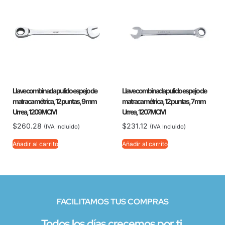
Llave combinada pulido espejo de
Llave combinada pulido espejo de
matraca métrica, 12 puntas, 9 mm
matraca métrica, 12 puntas, 7 mm
Urrea, 1209MCM
Urrea, 1207MCM
$
260.28
$
231.12
(IVA Incluido)
(IVA Incluido)
Añadir al carrito
Añadir al carrito
FACILITAMOS TUS COMPRAS
Todos los días crecemos por ti.