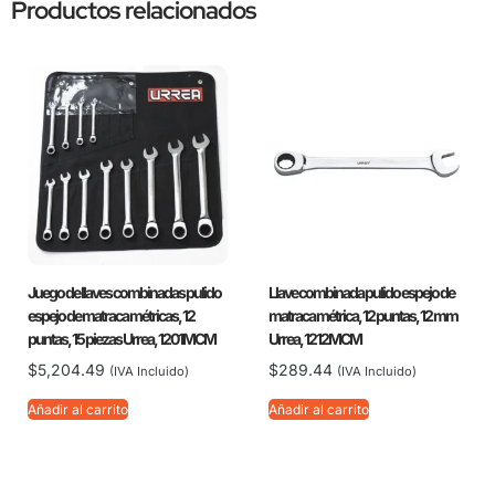
Productos relacionados
Juego de llaves combinadas pulido
Llave combinada pulido espejo de
espejo de matraca métricas, 12
matraca métrica, 12 puntas, 12 mm
puntas, 15 piezas Urrea, 1201MCM
Urrea, 1212MCM
$
5,204.49
$
289.44
(IVA Incluido)
(IVA Incluido)
Añadir al carrito
Añadir al carrito