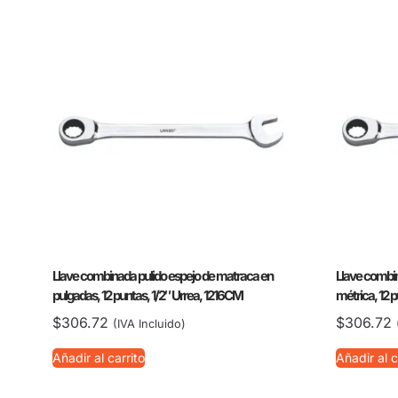
Llave combinada pulido espejo de matraca en
Llave combin
pulgadas, 12 puntas, 1/2″ Urrea, 1216CM
métrica, 12
$
306.72
$
306.72
(IVA Incluido)
Añadir al carrito
Añadir al c