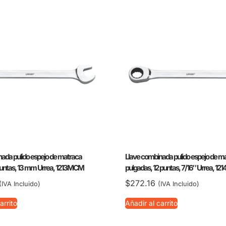
ada pulido espejo de matraca
Llave combinada pulido espejo de m
 puntas, 13 mm Urrea, 1213MCM
pulgadas, 12 puntas, 7/16″ Urrea, 12
$
272.16
(IVA Incluido)
(IVA Incluido)
arrito
Añadir al carrito