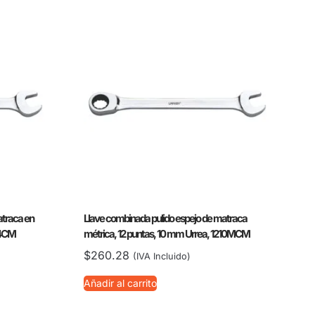
atraca en
Llave combinada pulido espejo de matraca
14CM
métrica, 12 puntas, 10 mm Urrea, 1210MCM
$
260.28
(IVA Incluido)
Añadir al carrito