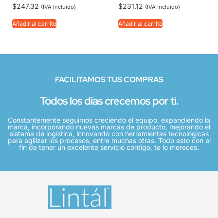
$
247.32
$
231.12
(IVA Incluido)
(IVA Incluido)
Añadir al carrito
Añadir al carrito
FACILITAMOS TUS COMPRAS
Todos los días crecemos por ti.
Constantemente seguimos creciendo el equipo, expandiendo la
marca, incorporando nuevas marcas de producto, mejorando el
sistema de logística, innovando con herramientas tecnológicas
para agilizar los procesos, entre muchas otras. Todo esto con el
fin de tener un excelente servicio contigo, te lo mereces.