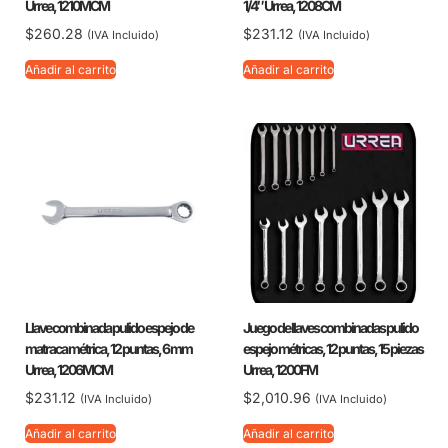
Urrea, 1210MCM
1/4″ Urrea, 1208CM
$
260.28
$
231.12
(IVA Incluido)
(IVA Incluido)
Añadir al carrito
Añadir al carrito
Llave combinada pulido espejo de
Juego de llaves combinadas pulido
matraca métrica, 12 puntas, 6 mm
espejo métricas, 12 puntas, 15 piezas
Urrea, 1206MCM
Urrea, 1200FM
$
231.12
$
2,010.96
(IVA Incluido)
(IVA Incluido)
Añadir al carrito
Añadir al carrito