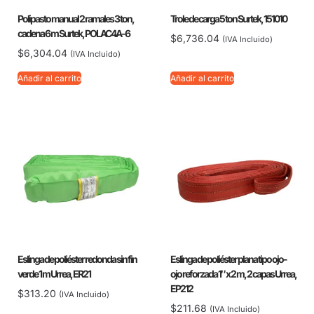
Polipasto manual 2 ramales 3 ton,
Trole de carga 5 ton Surtek, 151010
cadena 6 m Surtek, POLAC4A-6
$
6,736.04
(IVA Incluido)
$
6,304.04
(IVA Incluido)
Añadir al carrito
Añadir al carrito
Eslinga de poliéster redonda sin fin
Eslinga de poliéster plana tipo ojo-
verde 1 m Urrea, ER21
ojo reforzada 1″ x 2 m, 2 capas Urrea,
EP212
$
313.20
(IVA Incluido)
$
211.68
(IVA Incluido)