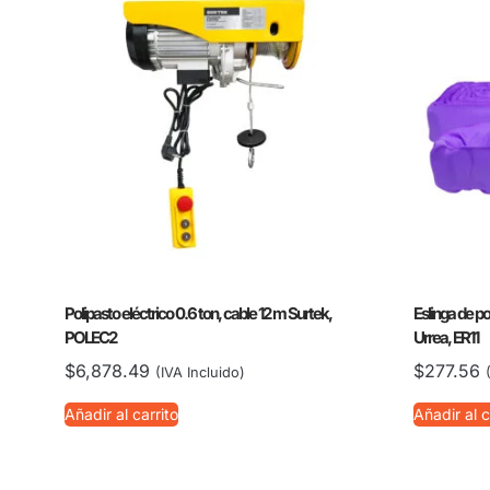
Polipasto eléctrico 0.6 ton, cable 12 m Surtek,
Eslinga de pol
POLEC2
Urrea, ER11
$
6,878.49
$
277.56
(IVA Incluido)
Añadir al carrito
Añadir al c