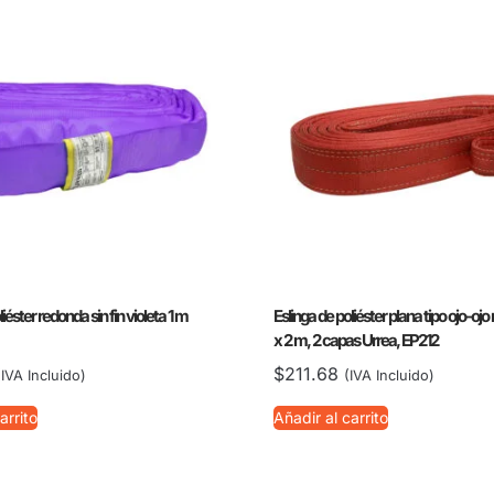
iéster redonda sin fin violeta 1 m
Eslinga de poliéster plana tipo ojo-ojo
x 2 m, 2 capas Urrea, EP212
$
211.68
(IVA Incluido)
(IVA Incluido)
arrito
Añadir al carrito