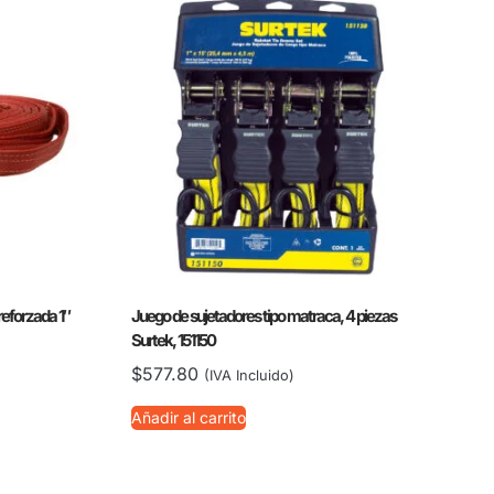
 reforzada 1″
Juego de sujetadores tipo matraca, 4 piezas
Surtek, 151150
$
577.80
(IVA Incluido)
Añadir al carrito