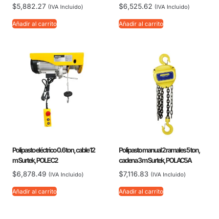
$
5,882.27
$
6,525.62
(IVA Incluido)
(IVA Incluido)
Añadir al carrito
Añadir al carrito
Polipasto eléctrico 0.6 ton, cable 12
Polipasto manual 2 ramales 5 ton,
m Surtek, POLEC2
cadena 3 m Surtek, POLAC5A
$
6,878.49
$
7,116.83
(IVA Incluido)
(IVA Incluido)
Añadir al carrito
Añadir al carrito