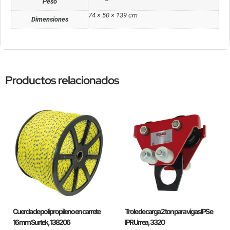
Peso
74 × 50 × 139 cm
Dimensiones
Productos relacionados
Cuerda de polipropileno en carrete
Trole de carga 2 ton para vigas IPS e
16 mm Surtek, 138206
IPR Urrea, 3320