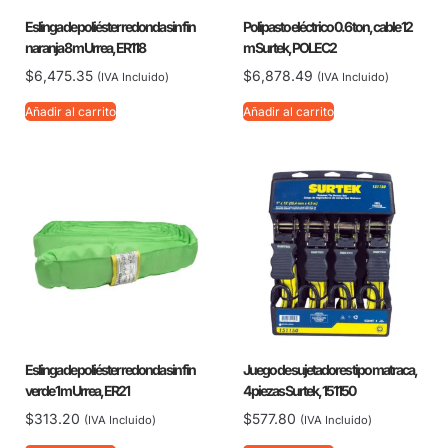
Eslinga de poliéster redonda sin fin
Polipasto eléctrico 0.6 ton, cable 12
naranja 8 m Urrea, ER118
m Surtek, POLEC2
$
6,475.35
$
6,878.49
(IVA Incluido)
(IVA Incluido)
Añadir al carrito
Añadir al carrito
Eslinga de poliéster redonda sin fin
Juego de sujetadores tipo matraca,
verde 1 m Urrea, ER21
4 piezas Surtek, 151150
$
313.20
$
577.80
(IVA Incluido)
(IVA Incluido)