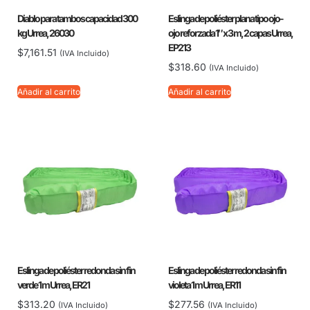
Diablo para tambos capacidad 300
Eslinga de poliéster plana tipo ojo-
kg Urrea, 26030
ojo reforzada 1″ x 3 m, 2 capas Urrea,
EP213
$
7,161.51
(IVA Incluido)
$
318.60
(IVA Incluido)
Añadir al carrito
Añadir al carrito
Eslinga de poliéster redonda sin fin
Eslinga de poliéster redonda sin fin
verde 1 m Urrea, ER21
violeta 1 m Urrea, ER11
$
313.20
$
277.56
(IVA Incluido)
(IVA Incluido)