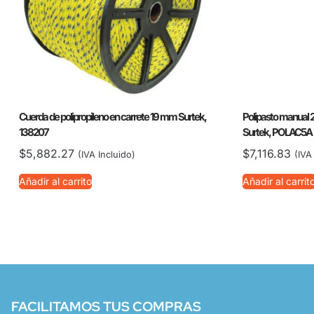
Cuerda de polipropileno en carrete 19 mm Surtek,
Polipasto manual 2
138207
Surtek, POLAC5A
$
5,882.27
$
7,116.83
(IVA Incluido)
(IVA
Añadir al carrito
Añadir al carrit
FACILITAMOS TUS COMPRAS