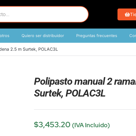
Ti
otros
Quiero ser distribuidor
Preguntas frecuentes
Con
cadena 2.5 m Surtek, POLAC3L
Polipasto manual 2 ramal
Surtek, POLAC3L
$
3,453.20
(IVA Incluido)