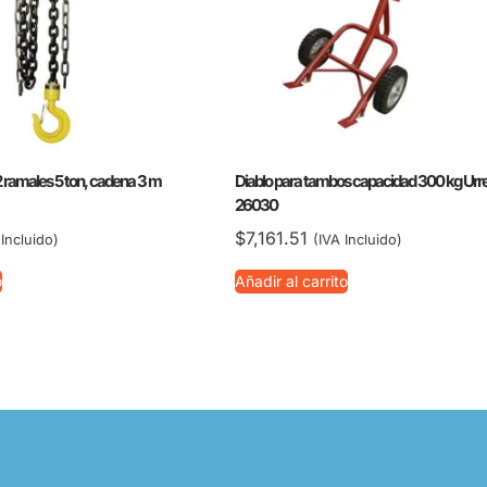
 ramales 5 ton, cadena 3 m
Diablo para tambos capacidad 300 kg Urr
26030
$
7,161.51
 Incluido)
(IVA Incluido)
o
Añadir al carrito