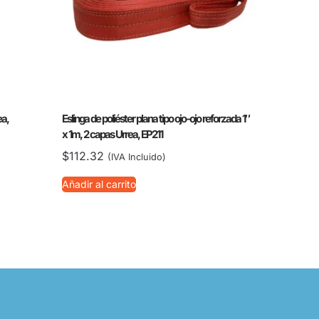
ea,
Eslinga de poliéster plana tipo ojo-ojo reforzada 1″
x 1m, 2 capas Urrea, EP211
$
112.32
(IVA Incluido)
Añadir al carrito