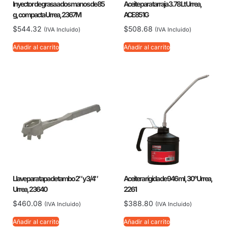
Inyector de grasa a dos manos de 85
Aceite para tarraja 3.78 Lt Urrea,
g, compacta Urrea, 2367M
ACE851G
$
544.32
$
508.68
(IVA Incluido)
(IVA Incluido)
Añadir al carrito
Añadir al carrito
Llave para tapa de tambo 2″ y 3/4″
Aceitera rígida de 946 ml, 30° Urrea,
Urrea, 23640
2261
$
460.08
$
388.80
(IVA Incluido)
(IVA Incluido)
Añadir al carrito
Añadir al carrito