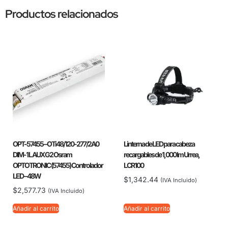
Productos relacionados
OPT-57455 – OTi48/120-277/2A0
Linterna de LED para cabeza
DIM-1 L AUX G2 Osram
recargables de 1,000 lm Urrea,
OPTOTRONIC (57455) Controlador
LCR100
LED – 48W
$
1,342.44
(IVA Incluido)
$
2,577.73
(IVA Incluido)
Añadir al carrito
Añadir al carrito