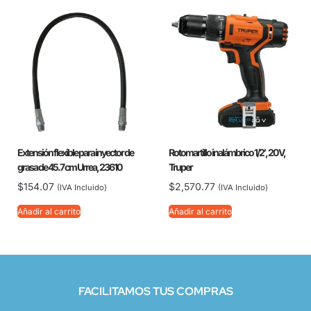
Extensión flexible para inyector de
Rotomartillo inalámbrico 1/2′, 20 V,
grasa de 45.7 cm Urrea, 23610
Truper
$
154.07
$
2,570.77
(IVA Incluido)
(IVA Incluido)
Añadir al carrito
Añadir al carrito
FACILITAMOS TUS COMPRAS