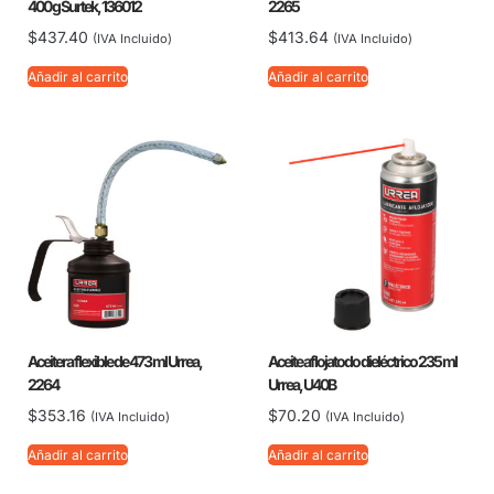
400 g Surtek, 136012
2265
$
437.40
$
413.64
(IVA Incluido)
(IVA Incluido)
Añadir al carrito
Añadir al carrito
Aceitera flexible de 473 ml Urrea,
Aceite aflojatodo dieléctrico 235 ml
2264
Urrea, U40B
$
353.16
$
70.20
(IVA Incluido)
(IVA Incluido)
Añadir al carrito
Añadir al carrito